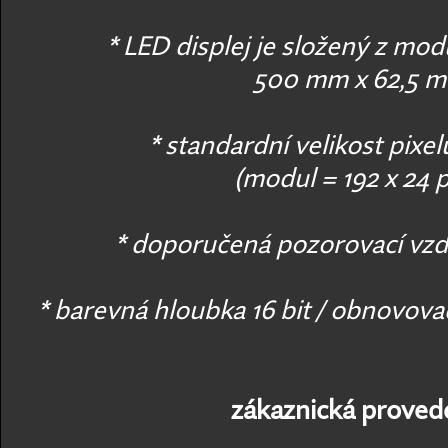
* LED displej je složený z modu
500 mm x 62,5 
* standardní velikost pixe
(modul = 192 x 24 p
* doporučená pozorovací vzd
* barevná hloubka 16 bit / obnovova
zákaznická provede