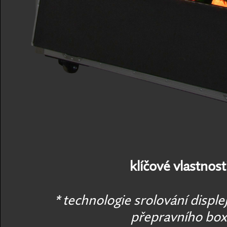
klíčové vlastnosti
* technologie srolování displ
přepravního bo