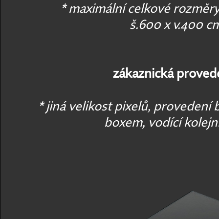
* maximální celkové rozměry
š.600 x v.400 c
zákaznická provede
* jiná velikost pixelů, provedení
boxem, vodící kolejni