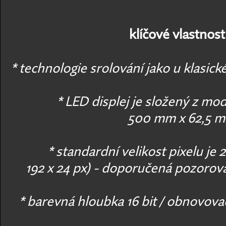
klíčové vlastnosti
* technologie srolování jako u klasic
* LED displej je složený z mod
500 mm x 62,5 
* standardní velikost pixelu je
192 x 24 px) -
doporučená pozorovac
* barevná hloubka 16 bit / obnovova