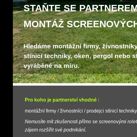
STAŇTE SE PARTNEREM
MONTÁŽ SCREENOVÝCH
Hledáme montážní firmy, živnostník
stínicí techniky, oken, pergol nebo s
vyráběné na míru.
Pro koho je partnerství vhodné :
montážní firmy / živnostníci / prodejci stínicí techni
Nemusíte mít zkušenosti přímo se screenovými role
zájem rozšířit své podnikání.