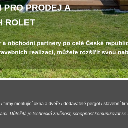
 PRO PRODEJ A
 ROLET
y a obchodní partnery po celé České republi
tavebních realizací, můžete rozšířit svou na
ky / firmy montující okna a dveře / dodavatelé pergol / stavební fi
tami. Důležitá je technická zručnost, schopnost komunikovat s